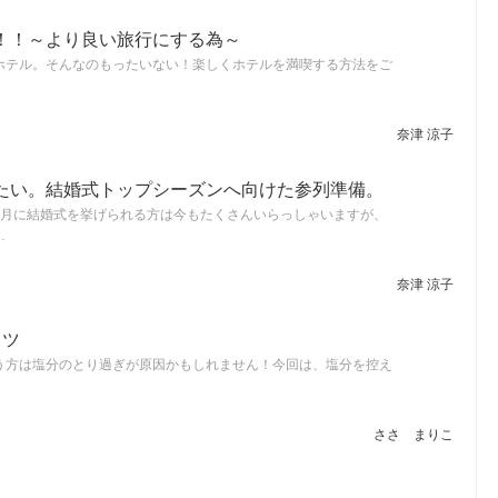
！！～より良い旅行にする為～
ホテル。そんなのもったいない！楽しくホテルを満喫する方法をご
奈津 涼子
たい。結婚式トップシーズンへ向けた参列準備。
6月に結婚式を挙げられる方は今もたくさんいらっしゃいますが、
…
奈津 涼子
コツ
う方は塩分のとり過ぎが原因かもしれません！今回は、塩分を控え
ささ まりこ