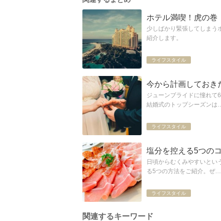
ホテル満喫！虎の巻
少しばかり緊張してしまう
紹介します。
ライフスタイル
今から計画しておき
ジューンブライドに憧れて
結婚式のトップシーズンは
ライフスタイル
塩分を控える5つの
日頃からむくみやすいとい
る5つの方法をご紹介。ぜ…
ライフスタイル
関連するキーワード