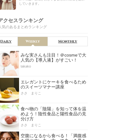
していきます。
アクセスランキング
人気のあるまとめランキング
Daily
Weekly
Monthly
みな実さんも注目！＠cosmeで大
人気の【導入液】がすごい！
takako
エレガントにケーキを食べるため
のスイーツマナー講座
ささ まりこ
食べ物の「陰陽」を知って体を温
めよう！陰性食品と陽性食品の見
分け方
ささ まりこ
空腹になるから食べる！「満腹感