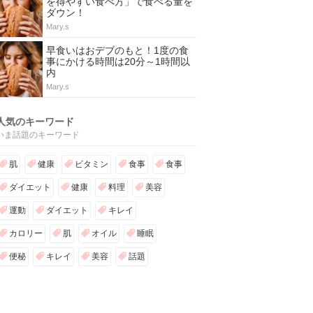
を得やすい食べ方」で食べる量を
ダウン！
Mary.s
早食いはおデブのもと！1度の食
事にかける時間は20分～1時間以
内
Mary.s
人気のキーワード
いま話題のキーワード
肌
健康
ビタミン
食事
食事
ダイエット
健康
料理
美容
運動
ダイエット
キレイ
カロリー
肌
オイル
睡眠
便秘
キレイ
美容
話題