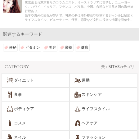
東京生まれ東京育ちのコラムニスト。オーストラリアに留学し、ニューヨー
ク、ハワイ、イタリア、フランス、バリ島、中国、台湾など世界各国の海外旅
行歴あり。
語学や海外の文化が好きで、将来の夢は海外移住♡執筆するジャンルは幅広く
ライフスタイル、ビューティー、仕事、恋愛など女性に役立つ情報を発信中。
関連するキーワード
便秘
ビタミン
美容
栄養
健康
CATEGORY
美＋BITASカテゴリ
ダイエット
運動
食事
スキンケア
ボディケア
ライフスタイル
コスメ
ヘアケア
ネイル
ファッション