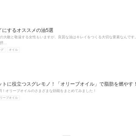
イにするオススメの油5選
の大敵と敬遠する女性もいますが、良質な油はキレイをつくる大切な要素なんです
摂…
ング
オイル
ットに役立つスグレモノ！「オリーブオイル」で脂肪を燃やす
消！オリーブオイルのさまざまな効能をまとめてみました！
リーブオイル