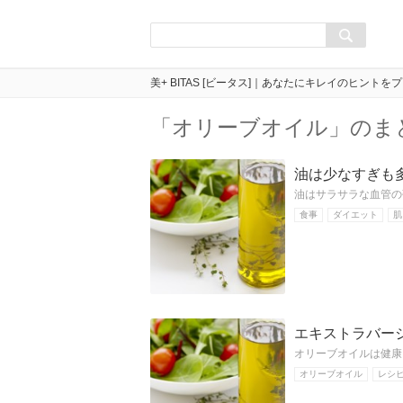
美+ BITAS [ビータス]｜あなたにキレイのヒントを
「オリーブオイル」のま
油は少なすぎも
油はサラサラな血管の
食事
ダイエット
肌
エキストラバー
オリーブオイルは健康
オリーブオイル
レシ