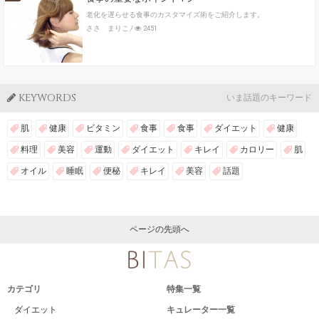
老化を遅らせる食事のカスタマイズ術をご紹介します。
ささ まりこ
/
2451
KEYWORDS
いま話題のキーワード
肌
健康
ビタミン
食事
食事
ダイエット
健康
料理
美容
運動
ダイエット
キレイ
カロリー
肌
オイル
睡眠
便秘
キレイ
美容
話題
ページの先頭へ
カテゴリ
特集一覧
ダイエット
キュレーター一覧