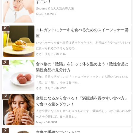
すごい！
@cosmeでも大人気の導入液
takako
/
2987
2
エレガントにケーキを食べるためのスイーツマナー講
座
いつもケーキを食べる時は適当だったけど、本当はどうやったらキレイ
に食べられるの？そんな方の…
ささ まりこ
/
9944
3
食べ物の「陰陽」を知って体を温めよう！陰性食品と
陽性食品の見分け方
近年、注目を浴びている「マクロビオティック」でも用いられている
「陰」と「陽」。今回は食べ物…
ささ まりこ
/
7282
4
空腹になるから食べる！「満腹感を得やすい食べ方」
で食べる量をダウン！
人は空腹になるから食べちゃうものです。満腹感をしっかり得られる食
べ方を心得れば、食べる量も…
Mary.s
/
3034
5
食事の重要なポイント4つ