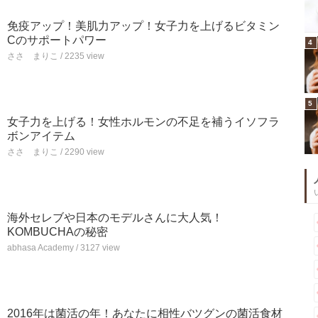
免疫アップ！美肌力アップ！女子力を上げるビタミン
Cのサポートパワー
4
ささ まりこ / 2235 view
5
女子力を上げる！女性ホルモンの不足を補うイソフラ
ボンアイテム
ささ まりこ / 2290 view
海外セレブや日本のモデルさんに大人気！
KOMBUCHAの秘密
abhasa Academy / 3127 view
2016年は菌活の年！あなたに相性バツグンの菌活食材