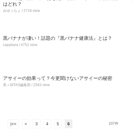
はどれ？
みゆっちょ / 2718 view
黒バナナが凄い！話題の『黒バナナ健康法』とは？
capybara / 4752 view
アサイーの効果って？今更聞けないアサイーの秘密
美＋BITAS編集部 / 2583 view
|<<
<
3
4
5
6
107件