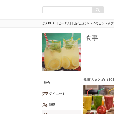
美+ BITAS [ビータス]｜あなたにキレイのヒントを
食事
食事のまとめ（101～
総合
ダイエット
運動