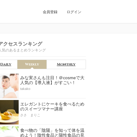
会員登録
ログイン
アクセスランキング
人気のあるまとめランキング
Daily
Weekly
Monthly
みな実さんも注目！＠cosmeで大
人気の【導入液】がすごい！
takako
エレガントにケーキを食べるため
のスイーツマナー講座
ささ まりこ
食べ物の「陰陽」を知って体を温
めよう！陰性食品と陽性食品の見