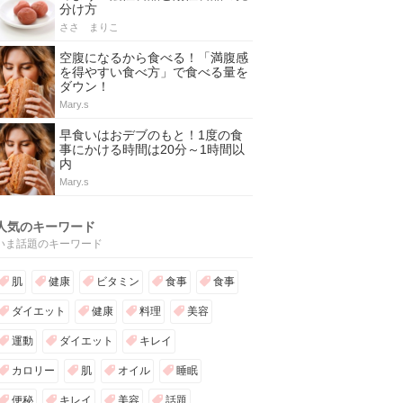
分け方
ささ まりこ
空腹になるから食べる！「満腹感
を得やすい食べ方」で食べる量を
ダウン！
Mary.s
早食いはおデブのもと！1度の食
事にかける時間は20分～1時間以
内
Mary.s
人気のキーワード
いま話題のキーワード
肌
健康
ビタミン
食事
食事
ダイエット
健康
料理
美容
運動
ダイエット
キレイ
カロリー
肌
オイル
睡眠
便秘
キレイ
美容
話題